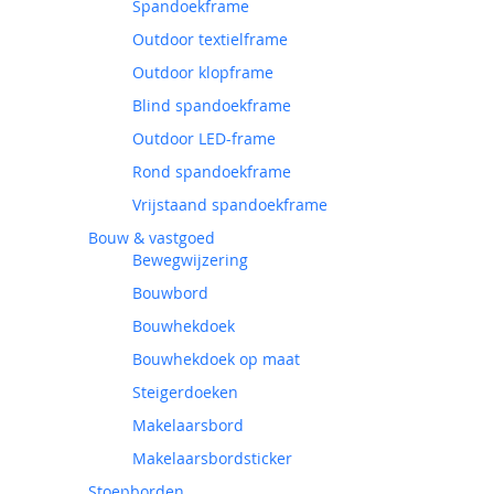
Spandoekframe
Outdoor textielframe
Outdoor klopframe
Blind spandoekframe
Outdoor LED-frame
Rond spandoekframe
Vrijstaand spandoekframe
Bouw & vastgoed
Bewegwijzering
Bouwbord
Bouwhekdoek
Bouwhekdoek op maat
Steigerdoeken
Makelaarsbord
Makelaarsbordsticker
Stoepborden