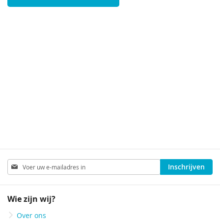
Abonneer
Inschrijven
u
op
onze
Wie zijn wij?
nieuwsbrief
Over ons