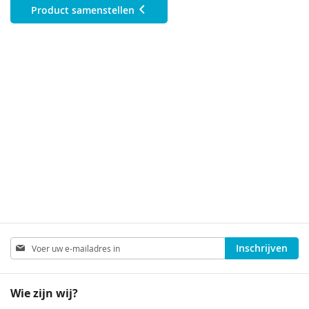
Product samenstellen
Abonneer
Inschrijven
u
op
onze
Wie zijn wij?
nieuwsbrief