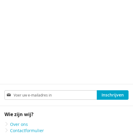
Abonneer
Inschrijven
u
op
onze
Wie zijn wij?
nieuwsbrief
Over ons
Contactformulier