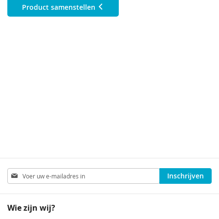
Product samenstellen
Abonneer
Inschrijven
u
op
onze
Wie zijn wij?
nieuwsbrief