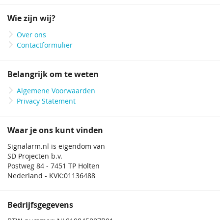
op
onze
Wie zijn wij?
nieuwsbrief
Over ons
Contactformulier
Belangrijk om te weten
Algemene Voorwaarden
Privacy Statement
Waar je ons kunt vinden
Signalarm.nl is eigendom van
SD Projecten b.v.
Postweg 84 - 7451 TP Holten
Nederland - KVK:01136488
Bedrijfsgegevens