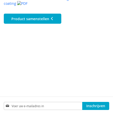
coating
Product samenstellen
Abonneer
Inschrijven
u