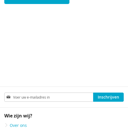
Abonneer
Inschrijven
u
op
onze
Wie zijn wij?
nieuwsbrief
Over ons