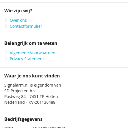
op
onze
Wie zijn wij?
nieuwsbrief
Over ons
Contactformulier
Belangrijk om te weten
Algemene Voorwaarden
Privacy Statement
Waar je ons kunt vinden
Signalarm.nl is eigendom van
SD Projecten b.v.
Postweg 84 - 7451 TP Holten
Nederland - KVK:01136488
Bedrijfsgegevens