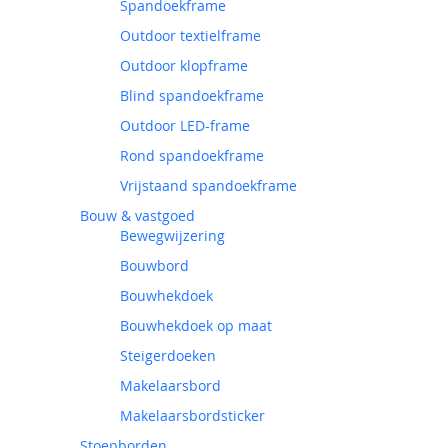
Spandoekframe
Outdoor textielframe
Outdoor klopframe
Blind spandoekframe
Outdoor LED-frame
Rond spandoekframe
Vrijstaand spandoekframe
Bouw & vastgoed
Bewegwijzering
Bouwbord
Bouwhekdoek
Bouwhekdoek op maat
Steigerdoeken
Makelaarsbord
Makelaarsbordsticker
Stoepborden