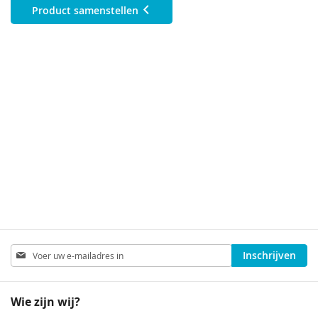
Product samenstellen
Abonneer
Inschrijven
u
op
onze
Wie zijn wij?
nieuwsbrief