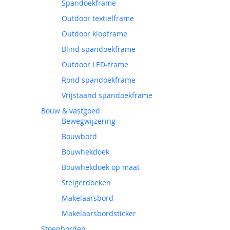
Spandoekframe
Outdoor textielframe
Outdoor klopframe
Blind spandoekframe
Outdoor LED-frame
Rond spandoekframe
Vrijstaand spandoekframe
Bouw & vastgoed
Bewegwijzering
Bouwbord
Bouwhekdoek
Bouwhekdoek op maat
Steigerdoeken
Makelaarsbord
Makelaarsbordsticker
Stoepborden