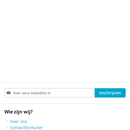
Abonneer
Inschrijven
u
op
onze
Wie zijn wij?
nieuwsbrief
Over ons
Contactformulier