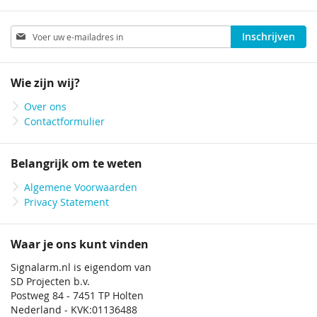
Abonneer
Inschrijven
u
op
onze
Wie zijn wij?
nieuwsbrief
Over ons
Contactformulier
Belangrijk om te weten
Algemene Voorwaarden
Privacy Statement
Waar je ons kunt vinden
Signalarm.nl is eigendom van
SD Projecten b.v.
Postweg 84 - 7451 TP Holten
Nederland - KVK:01136488