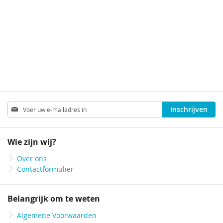
Abonneer
Inschrijven
u
op
onze
Wie zijn wij?
nieuwsbrief
Over ons
Contactformulier
Belangrijk om te weten
Algemene Voorwaarden