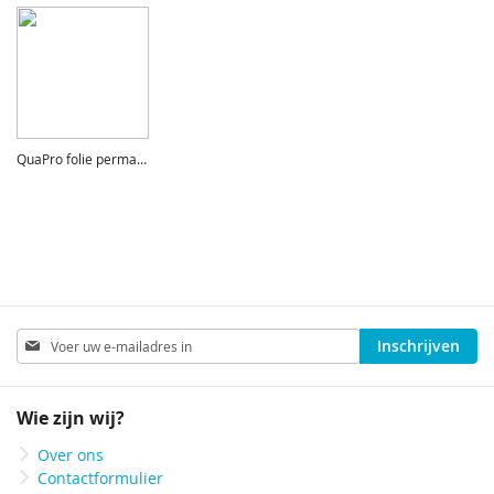
QuaPro folie permanent pvc-vrij
Abonneer
Inschrijven
u
op
onze
Wie zijn wij?
nieuwsbrief
Over ons
Contactformulier