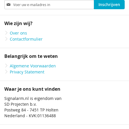
Abonneer
Inschrijven
u
op
onze
Wie zijn wij?
nieuwsbrief
Over ons
Contactformulier
Belangrijk om te weten
Algemene Voorwaarden
Privacy Statement
Waar je ons kunt vinden
Signalarm.nl is eigendom van
SD Projecten b.v.
Postweg 84 - 7451 TP Holten
Nederland - KVK:01136488